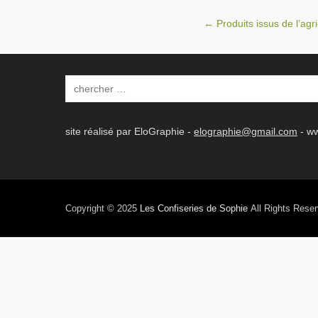
Post navigation
←
Produits issus de l’agri
Search
site réalisé par
EloGraphie
-
elographie@gmail.com
-
ww
Copyright © 2025
Les Confiseries de Sophie
All Rights Reser