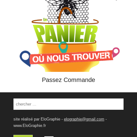
Passez Commande
Search
site réalisé par
EloGraphie
-
elographie@gmail.com
-
www.EloGraphie.fr